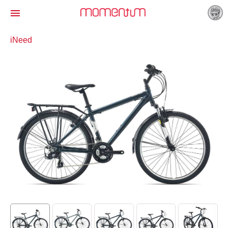

iNeed