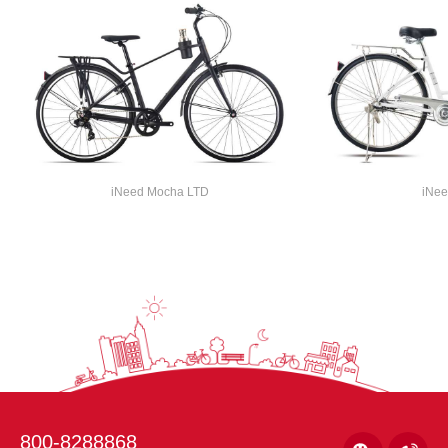
轮圈
铝合金单层车圈
轮胎
K934 26x1.95轮胎
iNeed Mocha LTD
iNee
800-8288868