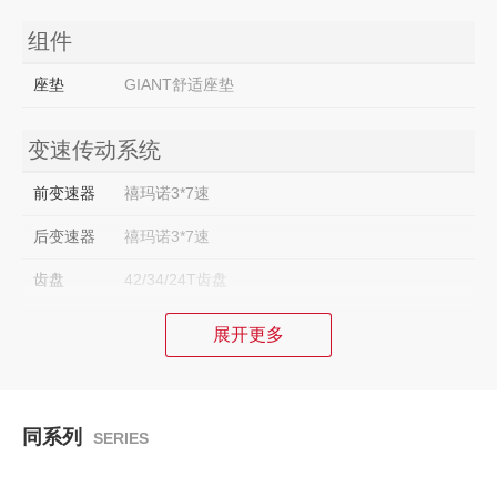
组件
座垫
GIANT舒适座垫
变速传动系统
前变速器
禧玛诺3*7速
后变速器
禧玛诺3*7速
齿盘
42/34/24T齿盘
展开更多
刹车系统
刹车
铝合金V刹
同系列
SERIES
轮组