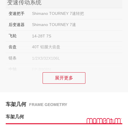
变速传动系统
变速把手
Shimano TOURNEY 7速转把
后变速器
Shimano TOURNEY 7速
飞轮
14-28T 7S
齿盘
40T 铝腿大齿盘
链条
1/2X3/32X106L
中轴
FP-B908N
展开更多
刹车系统
刹车
前后V刹
车架几何
FRAME GEOMETRY
刹车把手
铝合金刹把
车架几何
组件