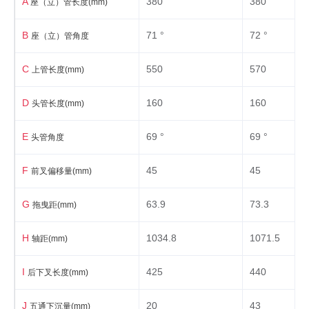
A
380
380
座（立）管长度(mm)
B
71 °
72 °
座（立）管角度
C
550
570
上管长度(mm)
D
160
160
头管长度(mm)
E
69 °
69 °
头管角度
F
45
45
前叉偏移量(mm)
G
63.9
73.3
拖曳距(mm)
H
1034.8
1071.5
轴距(mm)
I
425
440
后下叉长度(mm)
J
20
43
五通下沉量(mm)