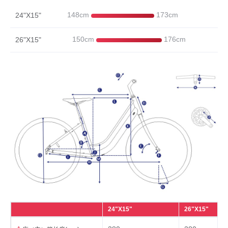
座垫
城市舒适座垫抑菌
148cm
173cm
24"X15"
把横
铝合金车把
150cm
176cm
26"X15"
把立
铝合金高度可调节竖杆
轮组
轮圈
铝合金轮圈
花鼓
铝合金花鼓
辐条
14G HTSS
轮胎
24”/26”X1.25”轮胎
其他
24"X15"
26"X15"
其他
标配泥除、链盖、停车架、货架