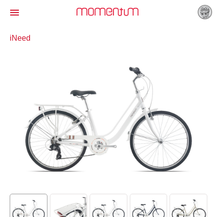

iNeed