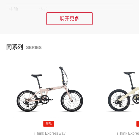
中轴
一体式
展开更多
刹车系统
刹车
铝合金机械碟刹
同系列
SERIES
刹车把手
铝合金刹把
组件
座垫
舒适折叠车座垫
座杆
铝合金 ∮30.9
把横
铝合金 ∮25.4
把立
铝合金右折两段式折叠竖杆
新品
iThink Expressway
iThink Expre
轮组