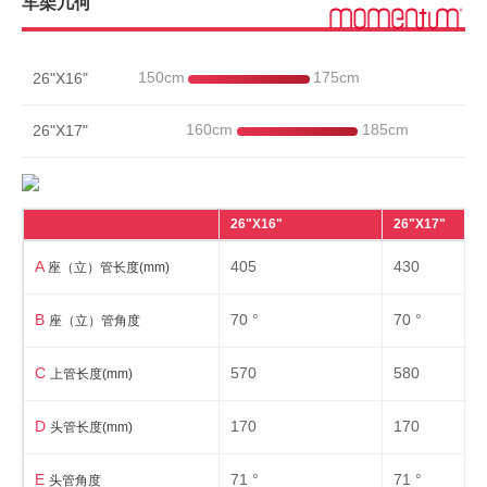
车架几何
组件
座垫
舒适硅胶座垫
150cm
175cm
26"X16"
座杆
铝合金,30.9mm
160cm
185cm
26"X17"
把横
铝合金蝴蝶把
铝合金竖杆，高度可调，角度可调(-10~+50°) 前
把立
伸量110mm
26"X16"
26"X17"
A
405
430
座（立）管长度(mm)
轮组
B
70 °
70 °
座（立）管角度
轮圈
铝合金双层轮圈
花鼓
C
铝合金培林碟刹花鼓带快拆
570
580
上管长度(mm)
辐条
14G HTSS
D
170
170
头管长度(mm)
轮胎
26''X1.5''反光防刺轮胎
E
71 °
71 °
头管角度