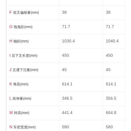
其他
F
38
38
前叉偏移量(mm)
标配前后铝合金货架，铝合金停车架，前后泥
其他
除，链盖，可充电锂电池前灯；
G
71.7
71.7
拖曳距(mm)
H
1030.4
1040.4
轴距(mm)
I
450
450
后下叉长度(mm)
J
45
45
五通下沉量(mm)
K
614.1
614.1
堆高(mm)
L
346.5
356.5
前伸量(mm)
M
441.4
664.8
跨高(mm)
N
580
580
车把宽度(mm)