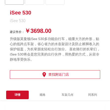
iSee 530
iSee 530
￥3698.00
建议售价：
升级版莫曼顿iSee 530多功能自行车，稳重大方的外形，贴
心的低跨点车架，省心省力的水壶架设计及防止裤脚卷入的
保护链盖，为长辈朋友轻松出行加分。 喜欢骑行的长辈们，
iSee 530将会是您完美的出行伙伴，用热爱的方式，从容冷
静地享受快乐。

查找附近门店
详情
规格
车架几何
同系列