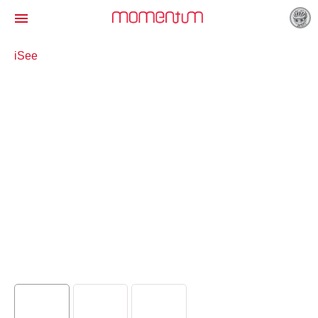

iSee