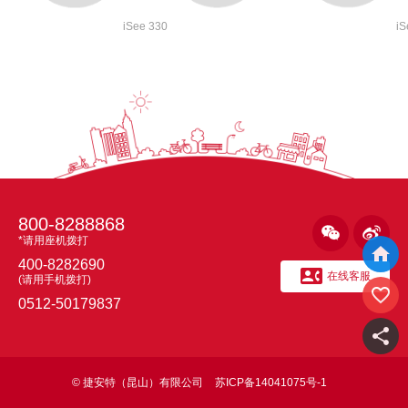
iSee 330
iS
800-8288868


*请用座机拨打

400-8282690

在线客服
(请用手机拨打)

0512-50179837

© 捷安特（昆山）有限公司
苏ICP备14041075号-1