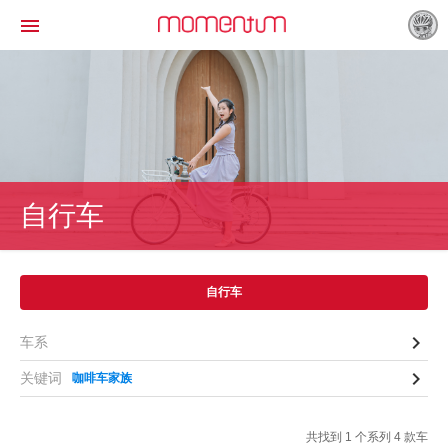

自行车
自行车

车系

关键词
咖啡车家族
共找到 1 个系列 4 款车