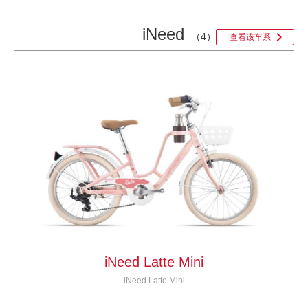
iNeed

（4）
查看该车系
iNeed Latte Mini
iNeed Latte Mini