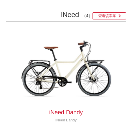
iNeed

（4）
查看该车系
iNeed Dandy
iNeed Dandy