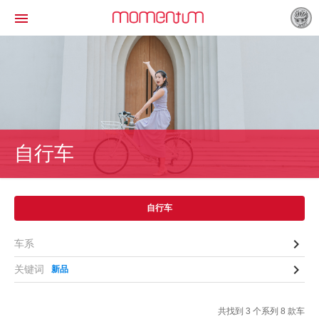

自行车
自行车

车系

关键词
新品
共找到 3 个系列 8 款车