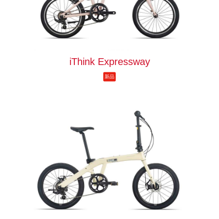
iThink Expressway
新品